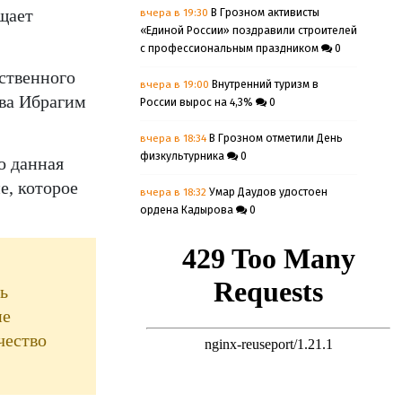
щает
вчера в 19:30
В Грозном активисты
«Единой России» поздравили строителей
с профессиональным праздником
0
ственного
вчера в 19:00
Внутренний туризм в
ва Ибрагим
России вырос на 4,3%
0
вчера в 18:34
В Грозном отметили День
физкультурника
0
о данная
е, которое
вчера в 18:32
Умар Даудов удостоен
ордена Кадырова
0
вчера в 18:30
В Урус-Мартановском
районе началась подготовка к
адресному информированию
ь
избирателей
0
ие
вчера в 17:30
Жители Урус-
чество
Мартановского и Наурского районов
временно останутся без электричества
на два дня
0