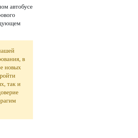
ном автобусе
вчера в 16:50
До 31 августа в Чечне
рового
восстановят 39 объектов, пострадавших
от ЧС
0
ледующем
вчера в 16:37
Из бюджета Чечни
дополнительно выделили 505
миллионов рублей пострадавшим от ЧС
 нашей
0
ования, в
вчера в 16:10
Жителей Чечни
ие новых
оштрафовали на более 300 тысяч рублей
пройти
за поджоги сухой травы и мусора
0
х, так и
вчера в 15:05
Пленный военнослужащий
доверие
ВСУ заявил о нехватке бойцов для
брагим
обороны - Кадыров
0
вчера в 15:02
Свыше 580 пожаров
произошло в Чечне с начала года
0
вчера в 15:01
Федеральный штаб высоко
оценил работу Минсельхоза Чечни
0