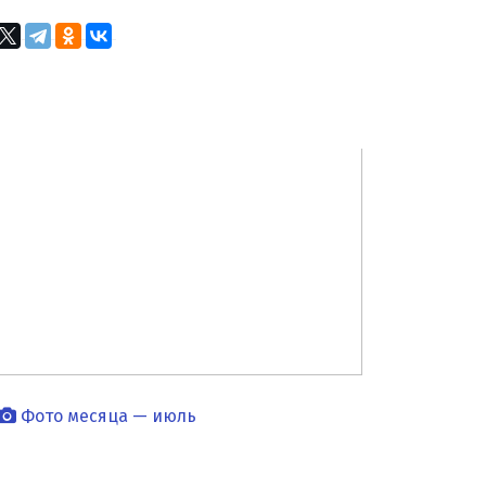
вчера в 14:48
Ахмату Кадырову
присвоено высокое звание «Нохчийн
Пачхьалкхан къонах»
0
вчера в 14:18
Для спортсменов и
любителей волейбола провели турнир в
Итум-Кали
0
вчера в 13:31
«Пой громче автомата»:
Аймани Айдамирова о воспоминаниях об
Ахмате-Хаджи Кадырове
0
вчера в 13:11
Фонд Кадырова
профинансировал строительство новой
мечети в посёлке Дружба
0
вчера в 12:33
Woman in Islam представил
собственный стенд на летнем семейном
Фото месяца — июль
фестивале UMMA FEST 2026
0
вчера в 12:00
Социально-