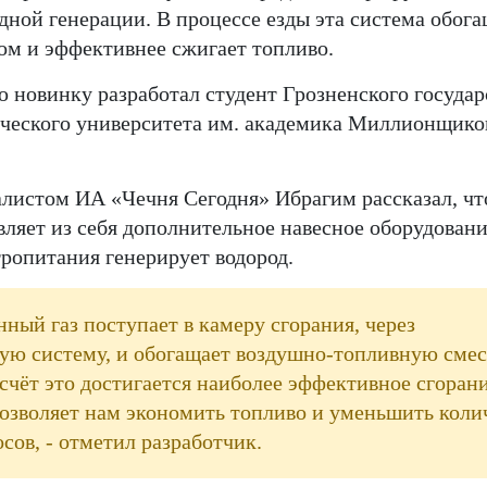
дной генерации. В процессе езды эта система обога
ом и эффективнее сжигает топливо.
 новинку разработал студент Грозненского государ
ического университета им. академика Миллионщико
алистом ИА «Чечня Сегодня» Ибрагим рассказал, чт
вляет из себя дополнительное навесное оборудовани
тропитания генерирует водород.
нный газ поступает в камеру сгорания, через
ую систему, и обогащает воздушно-топливную смес
 счёт это достигается наиболее эффективное сгоран
позволяет нам экономить топливо и уменьшить коли
сов, - отметил разработчик.