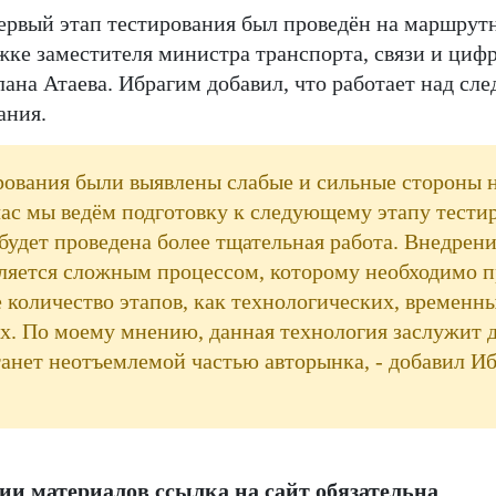
первый этап тестирования был проведён на маршрут
ке заместителя министра транспорта, связи и циф
лана Атаева. Ибрагим добавил, что работает над с
ания.
ирования были выявлены слабые и сильные стороны
ас мы ведём подготовку к следующему этапу тестир
 будет проведена более тщательная работа. Внедрен
ляется сложным процессом, которому необходимо 
е количество этапов, как технологических, временны
. По моему мнению, данная технология заслужит 
танет неотъемлемой частью авторынка, - добавил И
и материалов ссылка на сайт обязательна