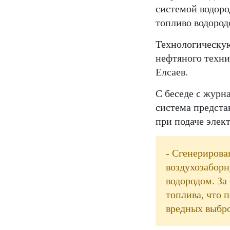
системой водоро
топливо водород
Технологическую
нефтяного техн
Елсаев.
С беседе с журн
система предста
при подаче элек
- Сгенерирова
воздухозаборн
водородом. За
топлива, что 
вредных выбро