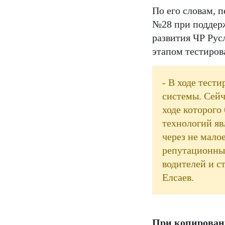
По его словам, 
№28 при поддерж
развития ЧР Рус
этапом тестиров
- В ходе тест
системы. Сейч
ходе которого
технологий яв
через не мало
репутационных
водителей и с
Елсаев.
При копировани